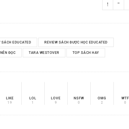
W SÁCH EDUCATED
REVIEW SÁCH ĐƯỢC HỌC EDUCATED
 NÊN ĐỌC
TARA WESTOVER
TOP SÁCH HAY
LIKE
LOL
LOVE
NSFW
OMG
WTF
19
1
9
0
2
0