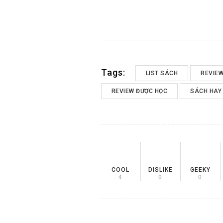
Tags:
LIST SÁCH
REVIE
REVIEW ĐƯỢC HỌC
SÁCH HAY
COOL
DISLIKE
GEEKY
4
0
0