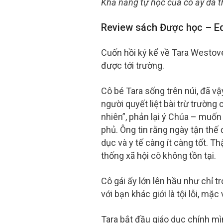
Khả năng tự học của cô ấy đã th
Review sách Được học – E
Cuốn hồi ký kể về Tara Westove
được tới trường.
Cô bé Tara sống trên núi, đã vậ
người quyết liệt bài trừ trườn
nhiên”, phản lại ý Chúa – muố
phủ. Ông tin rằng ngày tận thế 
dục và y tế càng ít càng tốt. T
thống xã hội cô không tồn tại.
Cô gái ấy lớn lên hầu như chỉ tr
với bạn khác giới là tội lỗi, mặ
Tara bắt đầu giáo dục chính m