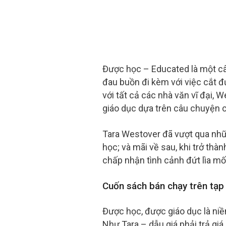
Được học – Educated là một câu
đau buồn đi kèm với việc cắt đứ
với tất cả các nhà văn vĩ đại, 
giáo dục dựa trên câu chuyện c
Tara Westover đã vượt qua nhữ
học; và mãi về sau, khi trở thà
chấp nhận tình cảnh đứt lìa mối
Cuốn sách bán chạy trên tạp
Được học, được giáo dục là niề
Như Tara – dẫu giá phải trả gi