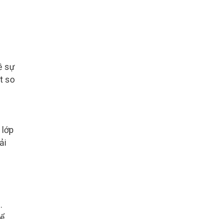
ề sự
t so
 lớp
ải
.
để