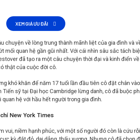
XEM GIÁ ƯU ĐÃI
 chuyện về lòng trung thành mãnh liệt của gia đình và v
t mối quan hệ gần gũi nhất. Với cái nhìn sâu sắc tách biệ
Westover đã tạo ra một câu chuyện thời đại và kinh điển về
ó thật của cuộc đời cô.
ng khó khăn để năm 17 tuổi lần đầu tiên cô đặt chân vào
nh Tiến sỹ tại Đại học Cambridge lừng danh, cô đã buộc ph
 quan hệ với hầu hết người trong gia đình.
 chí New York Times
m vui, niềm hạnh phúc, với một số người đó còn là cứu rỗi
á cực kỳ đắt đỏ, dai dẳng, thấu xương. Nhưng cô đã chọn 