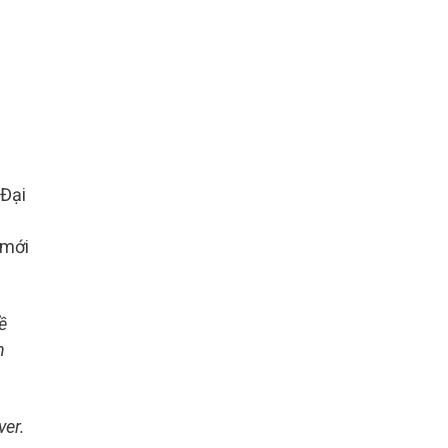
 Đại
 mới
ề
n
ver.