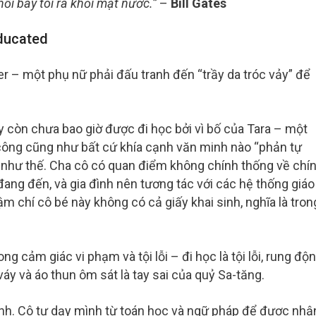
ổi bay tôi ra khỏi mặt nước.”
–
Bill Gates
ducated
r – một phụ nữ phải đấu tranh đến “trầy da tróc vảy” để
y còn chưa bao giờ được đi học bởi vì bố của Tara – một
g công cũng như bất cứ khía cạnh văn minh nào “phản tự
n như thế. Cha cô có quan điểm không chính thống về chí
đang đến, và gia đình nên tương tác với các hệ thống giáo
hậm chí cô bé này không có cả giấy khai sinh, nghĩa là tron
ong cảm giác vi phạm và tội lỗi – đi học là tội lỗi, rung độ
c váy và áo thun ôm sát là tay sai của quỷ Sa-tăng.
ình. Cô tự dạy mình từ toán học và ngữ pháp để được nhậ