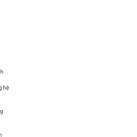
nh
g hệ
ng
n