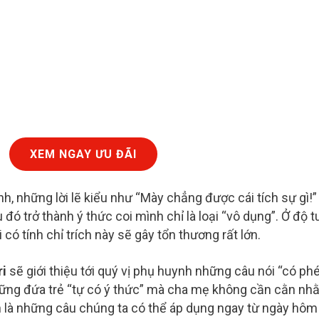
XEM NGAY ƯU ĐÃI
nh, những lời lẽ kiểu như “Mày chẳng được cái tích sự gì!”
 đó trở thành ý thức coi mình chỉ là loại “vô dụng”. Ở độ t
i có tính chỉ trích này sẽ gây tổn thương rất lớn.
i
sẽ giới thiệu tới quý vị phụ huynh những câu nói “có ph
những đứa trẻ “tự có ý thức” mà cha mẹ không cần cằn nh
n là những câu chúng ta có thể áp dụng ngay từ ngày hôm