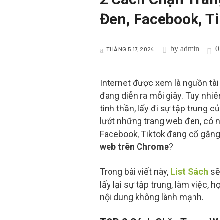
Đen, Facebook, T
by
admin
0
THÁNG 5 17, 2024
Internet được xem là nguồn tài n
đang diễn ra mỗi giây. Tuy nhi
tinh thần, lấy đi sự tập trung c
lướt những trang web đen, có n
Facebook, Tiktok đang cố gắng 
web trên Chrome
?
Trong bài viết này,
List Sách
sẽ
lấy lại sự tập trung, làm việc,
nội dung không lành mạnh.