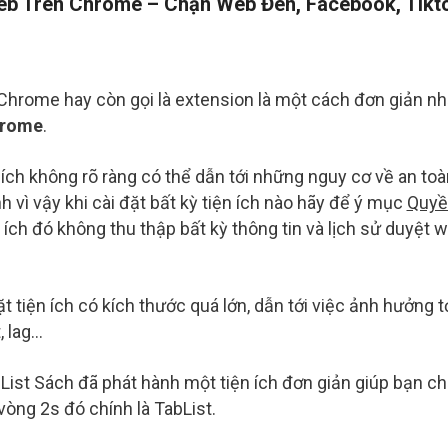
b Trên Chrome – Chặn Web Đen, Facebook, Tikt
h Chrome hay còn gọi là extension là một cách đơn giản nh
hrome
.
n ích không rõ ràng có thể dẫn tới những nguy cơ về an toà
h vì vậy khi cài đặt bất kỳ tiện ích nào hãy để ý mục
Quyề
ích đó không thu thập bất kỳ thông tin và lịch sử duyệt 
t tiện ích có kích thước quá lớn, dẫn tới việc ảnh hưởng t
, lag…
List Sách đã phát hành một tiện ích đơn giản giúp bạn c
vòng 2s đó chính là TabList.