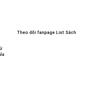
Theo dõi fanpage List Sách
từ
hĩa