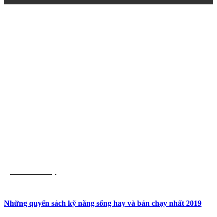
List Sách Hay
Những quyển sách kỹ năng sống hay và bán chạy nhất 2019