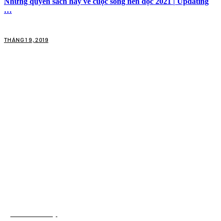
Những quyển sách hay về cuộc sống nên đọc 2021 | Updating
…
THÁNG 1 9, 2019
List Sách Hay