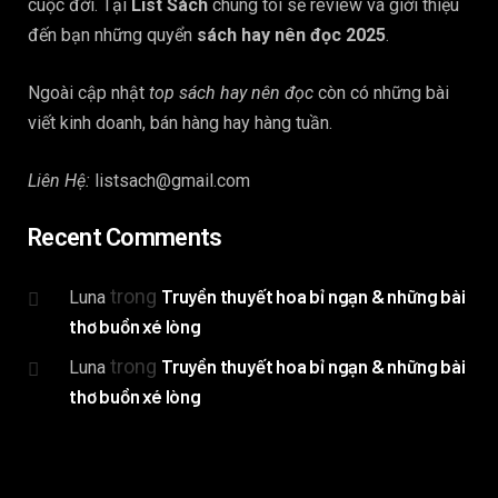
cuộc đời. Tại
List Sách
chúng tôi sẽ review và giới thiệu
đến bạn những quyển
sách hay nên đọc 2025
.
Ngoài cập nhật
top sách hay nên đọc
còn có những bài
viết kinh doanh, bán hàng hay hàng tuần.
Liên Hệ:
listsach@gmail.com
Recent Comments
trong
Truyền thuyết hoa bỉ ngạn & những bài
Luna
thơ buồn xé lòng
trong
Truyền thuyết hoa bỉ ngạn & những bài
Luna
thơ buồn xé lòng