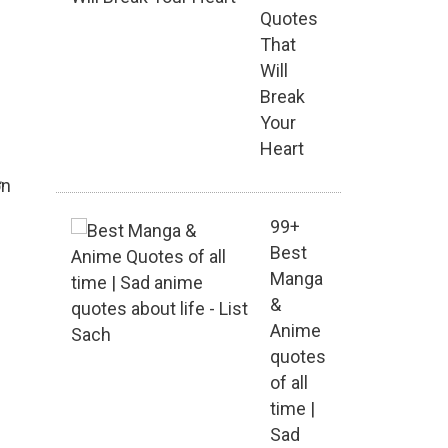
Quotes
That
Will
Break
Your
Heart
ớn
99+
Best
Manga
&
Anime
quotes
of all
time |
Sad