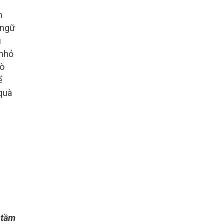
n
 ngữ
u
 nhỏ
tò
ể
quà
 tầm