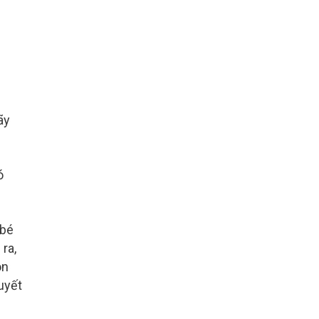
ãy
ó
 bé
ra,
òn
uyết