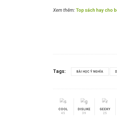
Xem thêm:
Top sách hay cho b
Tags:
BÀI HỌC Ý NGHĨA
COOL
DISLIKE
GEEKY
45
39
25