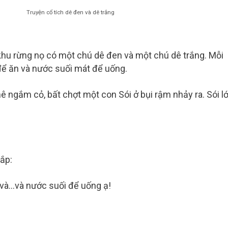
Truyện cổ tích dê đen và dê trắng
khu rừng nọ có một chú dê đen và một chú dê trắng. Mỗi
 để ăn và nước suối mát để uống.
 ngắm cỏ, bất chợt một con Sói ở bụi rậm nhảy ra. Sói l
ắp:
n và…và nước suối để uống ạ!