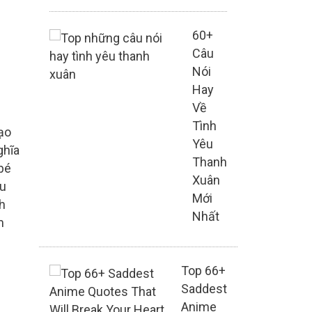
60+
Câu
Nói
Hay
Về
Tình
ạo
Yêu
ghĩa
Thanh
bé
Xuân
u
Mới
h
Nhất
m
Top 66+
Saddest
Anime