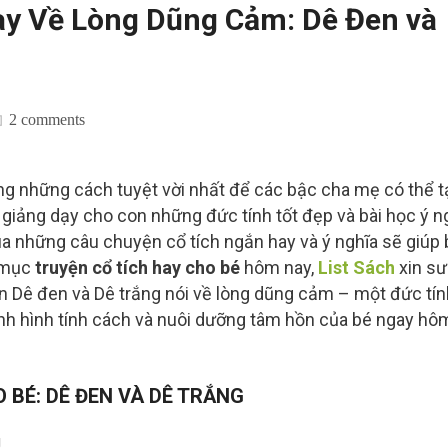
ay Về Lòng Dũng Cảm: Dê Đen và
2 comments
ong những cách tuyệt vời nhất để các bậc cha mẹ có thể t
ư giảng dạy cho con những đức tính tốt đẹp và bài học ý n
a những câu chuyện cổ tích ngắn hay và ý nghĩa sẽ giúp 
n mục
truyện cổ tích hay cho bé
hôm nay,
List Sách
xin sư
ện Dê đen và Dê trắng nói về lòng dũng cảm – một đức tín
nh hình tính cách và nuôi dưỡng tâm hồn của bé ngay hô
 BÉ: DÊ ĐEN VÀ DÊ TRẮNG