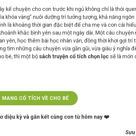
ây kể chuyện cho con trước khi ngủ không chỉ là thói que
hìa khóa vàng” nuôi dưỡng trí tưởng tượng, khả năng ngôn
ính là khoảng thời gian đặc biệt để cha mẹ và con cái hiể
khoảnh khắc bình yên sau một ngày dài. Một câu chuyện
an yên, học thêm bài học nhân văn, đồng thời khơi gợi trí 
ng tìm những câu chuyện vừa gần gũi, vừa giàu ý nghĩa đ
o bé, thì một bộ
sách truyện cổ tích chọn lọc
sẽ là món 
MANG CỔ TÍCH VỀ CHO BÉ
ơ diệu kỳ và gắn kết cùng con từ hôm nay ❤️
Sưu