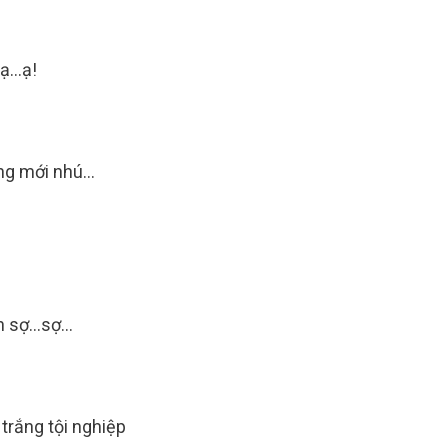
 ạ…ạ!
ừng mới nhú…
run sợ…sợ…
 trắng tội nghiệp