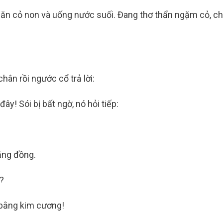
 ăn cỏ non và uống nước suối. Đang thơ thẩn ngặm cỏ, ch
hân rồi ngước cổ trả lời:
ây! Sói bị bất ngờ, nó hỏi tiếp:
ằng đồng.
?
 bằng kim cương!