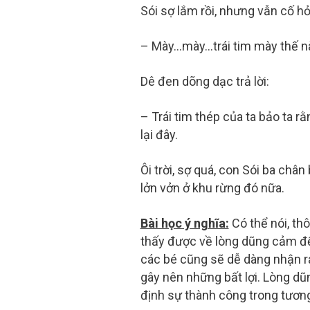
Sói sợ lắm rồi, nhưng vẫn cố hỏ
– Mày…mày…trái tim mày thế n
Dê đen dõng dạc trả lời:
– Trái tim thép của ta bảo ta 
lại đây.
Ôi trời, sợ quá, con Sói ba châ
lởn vởn ở khu rừng đó nữa.
Bài học ý nghĩa:
Có thể nói, th
thấy được về lòng dũng cảm để 
các bé cũng sẽ dễ dàng nhận r
gây nên những bất lợi. Lòng d
định sự thành công trong tương 