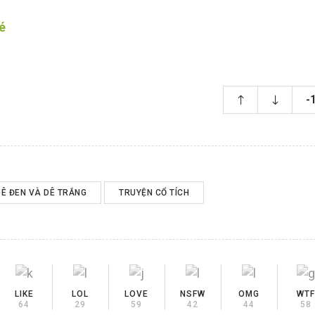
é
-
DÊ ĐEN VÀ DÊ TRẮNG
TRUYỆN CỔ TÍCH
LIKE
LOL
LOVE
NSFW
OMG
WTF
64
29
59
42
44
58