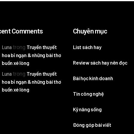
cent Comments
Chuyên mục
trong
Truyền thuyết
List sách hay
Luna
hoa bỉ ngạn & những bài thơ
Review sách hay nên đọc
buồn xé lòng
trong
Truyền thuyết
Luna
Bài học kinh doanh
hoa bỉ ngạn & những bài thơ
buồn xé lòng
Tin công nghệ
Kỹ năng sống
Đóng góp bài viết