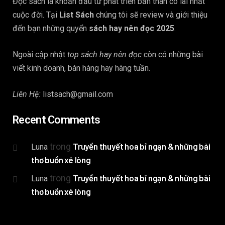
Đọc sách là khoản đầu tư phát triển bản thân có lãi nhất
cuộc đời. Tại
List Sách
chúng tôi sẽ review và giới thiệu
đến bạn những quyển
sách hay nên đọc 2025
.
Ngoài cập nhật
top sách hay nên đọc
còn có những bài
viết kinh doanh, bán hàng hay hàng tuần.
Liên Hệ:
listsach@gmail.com
Recent Comments
trong
Truyền thuyết hoa bỉ ngạn & những bài
Luna
thơ buồn xé lòng
trong
Truyền thuyết hoa bỉ ngạn & những bài
Luna
thơ buồn xé lòng