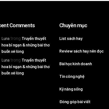
cent Comments
Chuyên mục
trong
Truyền thuyết
List sách hay
Luna
hoa bỉ ngạn & những bài thơ
Review sách hay nên đọc
buồn xé lòng
trong
Truyền thuyết
Luna
Bài học kinh doanh
hoa bỉ ngạn & những bài thơ
buồn xé lòng
Tin công nghệ
Kỹ năng sống
Đóng góp bài viết