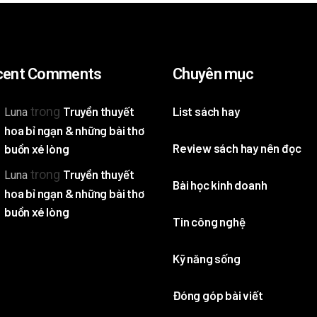
cent Comments
Chuyên mục
trong
Truyền thuyết
List sách hay
Luna
hoa bỉ ngạn & những bài thơ
Review sách hay nên đọc
buồn xé lòng
trong
Truyền thuyết
Luna
Bài học kinh doanh
hoa bỉ ngạn & những bài thơ
buồn xé lòng
Tin công nghệ
Kỹ năng sống
Đóng góp bài viết