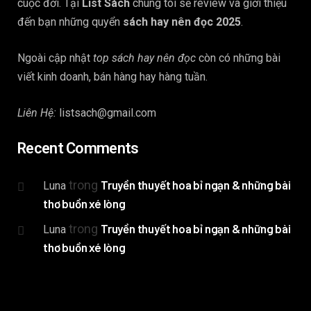
cuộc đời. Tại
List Sách
chúng tôi sẽ review và giới thiệu
đến bạn những quyển
sách hay nên đọc 2025
.
Ngoài cập nhật
top sách hay nên đọc
còn có những bài
viết kinh doanh, bán hàng hay hàng tuần.
Liên Hệ:
listsach@gmail.com
Recent Comments
trong
Truyền thuyết hoa bỉ ngạn & những bài
Luna
thơ buồn xé lòng
trong
Truyền thuyết hoa bỉ ngạn & những bài
Luna
thơ buồn xé lòng