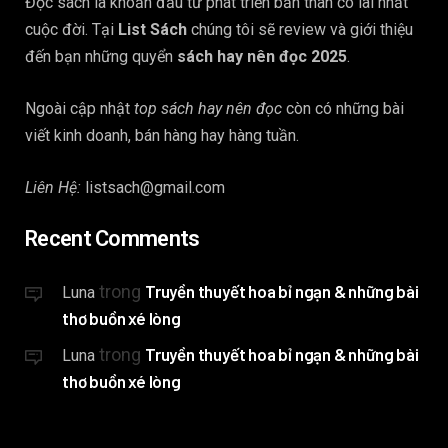
Đọc sách là khoản đầu tư phát triển bản thân có lãi nhất
cuộc đời. Tại
List Sách
chúng tôi sẽ review và giới thiệu
đến bạn những quyển
sách hay nên đọc 2025
.
Ngoài cập nhật
top sách hay nên đọc
còn có những bài
viết kinh doanh, bán hàng hay hàng tuần.
Liên Hệ:
listsach@gmail.com
Recent Comments
trong
Truyền thuyết hoa bỉ ngạn & những bài
Luna
thơ buồn xé lòng
trong
Truyền thuyết hoa bỉ ngạn & những bài
Luna
thơ buồn xé lòng