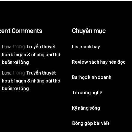
cent Comments
Chuyên mục
trong
Truyền thuyết
List sách hay
Luna
hoa bỉ ngạn & những bài thơ
Review sách hay nên đọc
buồn xé lòng
trong
Truyền thuyết
Luna
Bài học kinh doanh
hoa bỉ ngạn & những bài thơ
buồn xé lòng
Tin công nghệ
Kỹ năng sống
Đóng góp bài viết