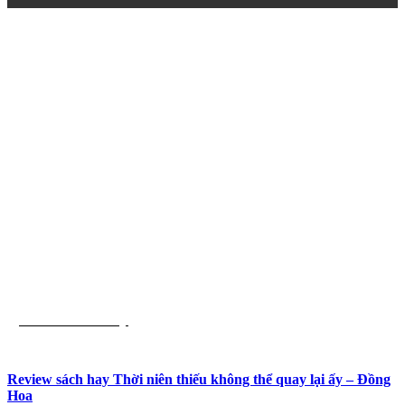
Review Sách Hay
Review sách hay Thời niên thiếu không thể quay lại ấy – Đồng
Hoa