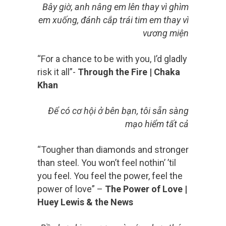
Bây giờ, anh nâng em lên thay vì ghìm
em xuống, đánh cắp trái tim em thay vì
vương miện
“For a chance to be with you, I’d gladly
risk it all”-
Through the Fire | Chaka
Khan
Để có cơ hội ở bên bạn, tôi sẵn sàng
mạo hiểm tất cả
“Tougher than diamonds and stronger
than steel. You won’t feel nothin’ ’til
you feel. You feel the power, feel the
power of love” –
The Power of Love |
Huey Lewis & the News