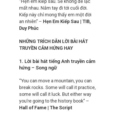
“Hẹn em kiếp sau. Sẽ không để lạc
mất nhau. Nắm tay đi tới cuối đời.
Kiếp này chỉ mong thấy em một đời
an nhiên” –
Hẹn Em Kiếp Sau | TIB,
Duy Phúc
NHỮNG TRÍCH DẪN LỜI BÀI HÁT
TRUYỀN CẢM HỨNG HAY
1. Lời bài hát tiếng Anh truyền cảm
hứng – Song ngữ
“You can move a mountain, you can
break rocks. Some will call it practice,
some will call it luck. But either way
you’re going to the history book” –
Hall of Fame | The Script