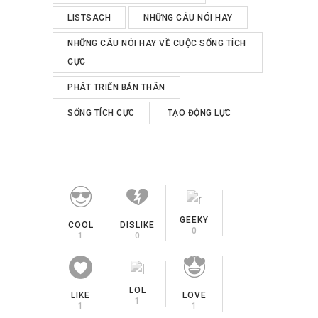
LISTSACH
NHỮNG CÂU NÓI HAY
NHỮNG CÂU NÓI HAY VỀ CUỘC SỐNG TÍCH
CỰC
PHÁT TRIỂN BẢN THÂN
SỐNG TÍCH CỰC
TẠO ĐỘNG LỰC
GEEKY
COOL
DISLIKE
0
1
0
LOL
LIKE
LOVE
1
1
1