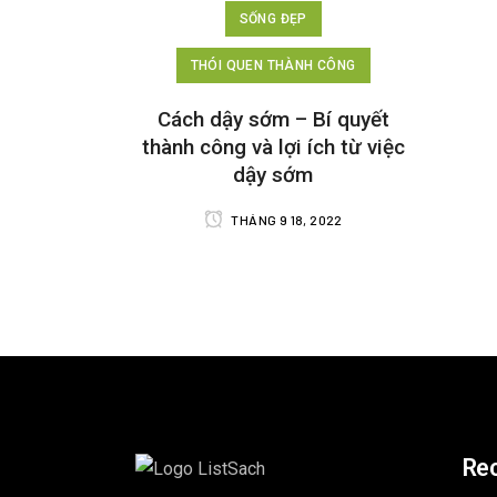
SỐNG ĐẸP
THÓI QUEN THÀNH CÔNG
Cách dậy sớm – Bí quyết
thành công và lợi ích từ việc
dậy sớm
THÁNG 9 18, 2022
Re