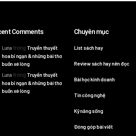
cent Comments
Chuyên mục
trong
Truyền thuyết
List sách hay
Luna
hoa bỉ ngạn & những bài thơ
Review sách hay nên đọc
buồn xé lòng
trong
Truyền thuyết
Luna
Bài học kinh doanh
hoa bỉ ngạn & những bài thơ
buồn xé lòng
Tin công nghệ
Kỹ năng sống
Đóng góp bài viết