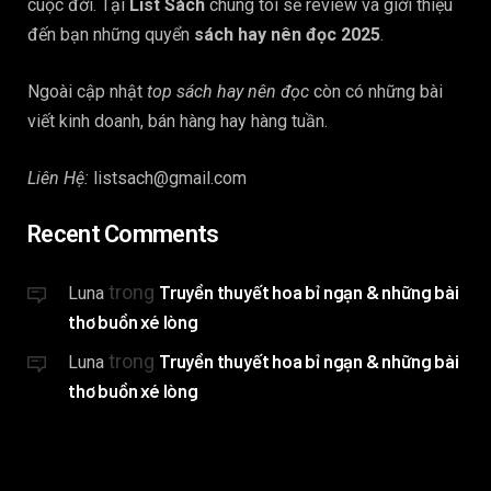
cuộc đời. Tại
List Sách
chúng tôi sẽ review và giới thiệu
đến bạn những quyển
sách hay nên đọc 2025
.
Ngoài cập nhật
top sách hay nên đọc
còn có những bài
viết kinh doanh, bán hàng hay hàng tuần.
Liên Hệ:
listsach@gmail.com
Recent Comments
trong
Truyền thuyết hoa bỉ ngạn & những bài
Luna
thơ buồn xé lòng
trong
Truyền thuyết hoa bỉ ngạn & những bài
Luna
thơ buồn xé lòng