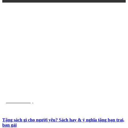
List Sách Hay
Tặng sách gì cho người yêu? Sách hay & ý nghĩa tặng bạn trai,
bạn gái