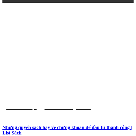
List Sách Hay
Đầu Tư Chứng Khoán
Những quyển sách hay về chứng khoán để đầu tư thành công |
List Sách