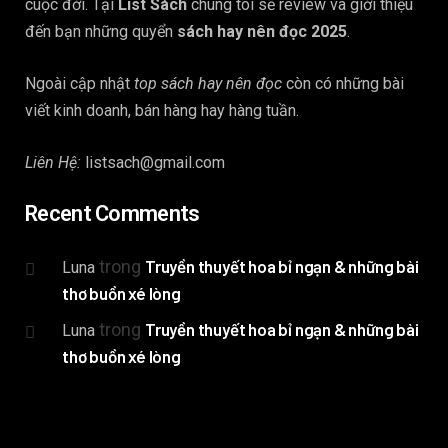
cuộc đời. Tại
List Sách
chúng tôi sẽ review và giới thiệu
đến bạn những quyển
sách hay nên đọc 2025
.
Ngoài cập nhật
top sách hay nên đọc
còn có những bài
viết kinh doanh, bán hàng hay hàng tuần.
Liên Hệ:
listsach@gmail.com
Recent Comments
trong
Truyền thuyết hoa bỉ ngạn & những bài
Luna
thơ buồn xé lòng
trong
Truyền thuyết hoa bỉ ngạn & những bài
Luna
thơ buồn xé lòng