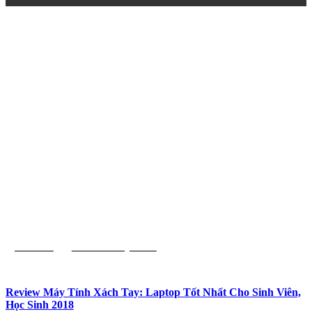
Review
Review Máy Tính
Review Máy Tính Xách Tay: Laptop Tốt Nhất Cho Sinh Viên,
Học Sinh 2018