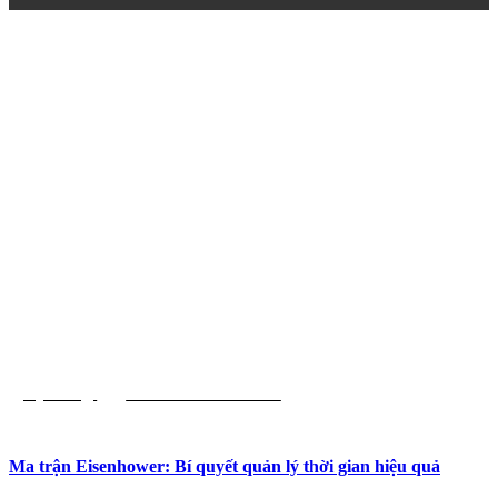
Kỹ Năng
Phát Triển Bản Thân
Ma trận Eisenhower: Bí quyết quản lý thời gian hiệu quả