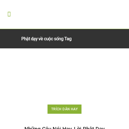
Phật dạy về cuộc sống Tag
TRÍCH DẪN HAY
Những Câu Nói Hay, Lời Phật Dạy