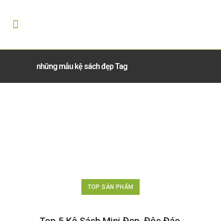
những mẫu kệ sách đẹp Tag
TOP SẢN PHẨM
Top 5 Kệ Sách Mini Đẹp, Độc Đáo,