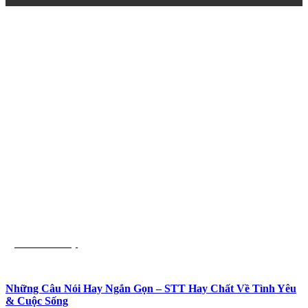
Trích dẫn hay
Những Câu Nói Hay Ngắn Gọn – STT Hay Chất Về Tình Yêu
& Cuộc Sống