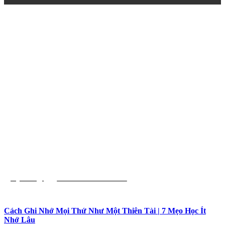
Kỹ Năng
Phát Triển Bản Thân
Cách Ghi Nhớ Mọi Thứ Như Một Thiên Tài | 7 Mẹo Học Ít
Nhớ Lâu