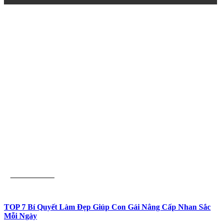
Góc Con Gái
TOP 7 Bí Quyết Làm Đẹp Giúp Con Gái Nâng Cấp Nhan Sắc
Mỗi Ngày