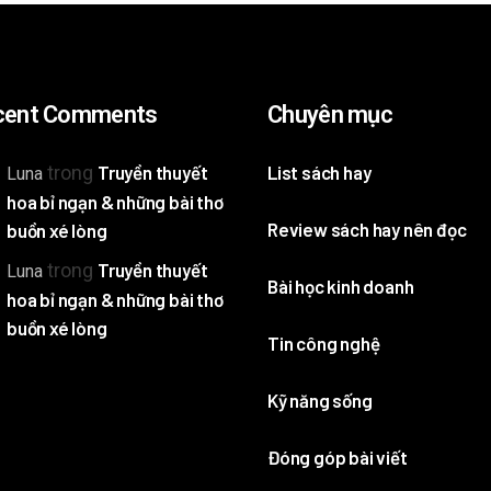
cent Comments
Chuyên mục
trong
Truyền thuyết
List sách hay
Luna
hoa bỉ ngạn & những bài thơ
Review sách hay nên đọc
buồn xé lòng
trong
Truyền thuyết
Luna
Bài học kinh doanh
hoa bỉ ngạn & những bài thơ
buồn xé lòng
Tin công nghệ
Kỹ năng sống
Đóng góp bài viết