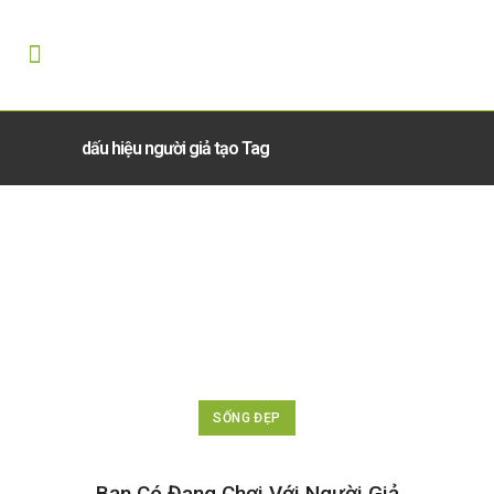
dấu hiệu người giả tạo Tag
SỐNG ĐẸP
Bạn Có Đang Chơi Với Người Giả