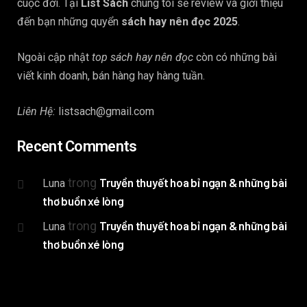
cuộc đời. Tại
List Sách
chúng tôi sẽ review và giới thiệu
đến bạn những quyển
sách hay nên đọc 2025
.
Ngoài cập nhật
top sách hay nên đọc
còn có những bài
viết kinh doanh, bán hàng hay hàng tuần.
Liên Hệ:
listsach@gmail.com
Recent Comments
trong
Truyền thuyết hoa bỉ ngạn & những bài
Luna
thơ buồn xé lòng
trong
Truyền thuyết hoa bỉ ngạn & những bài
Luna
thơ buồn xé lòng