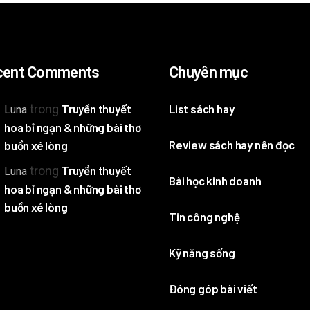
cent Comments
Chuyên mục
trong
Truyền thuyết
List sách hay
Luna
hoa bỉ ngạn & những bài thơ
Review sách hay nên đọc
buồn xé lòng
trong
Truyền thuyết
Luna
Bài học kinh doanh
hoa bỉ ngạn & những bài thơ
buồn xé lòng
Tin công nghệ
Kỹ năng sống
Đóng góp bài viết