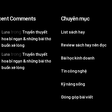
cent Comments
Chuyên mục
trong
Truyền thuyết
List sách hay
Luna
hoa bỉ ngạn & những bài thơ
Review sách hay nên đọc
buồn xé lòng
trong
Truyền thuyết
Luna
Bài học kinh doanh
hoa bỉ ngạn & những bài thơ
buồn xé lòng
Tin công nghệ
Kỹ năng sống
Đóng góp bài viết