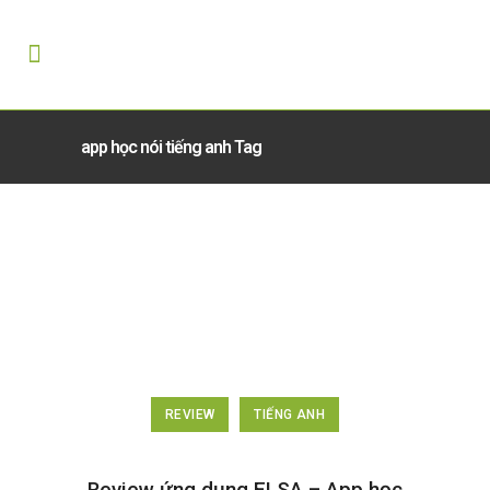
app học nói tiếng anh Tag
REVIEW
TIẾNG ANH
Review ứng dụng ELSA – App học